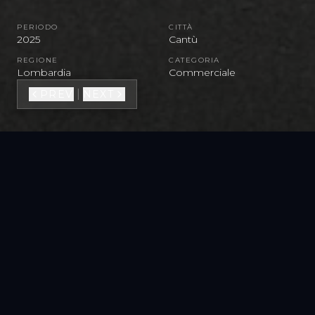
PERIODO
CITTÀ
2025
Cantù
REGIONE
CATEGORIA
Lombardia
Commerciale
|
PREV
NEXT
VEDI TUTTA LA GALLERY